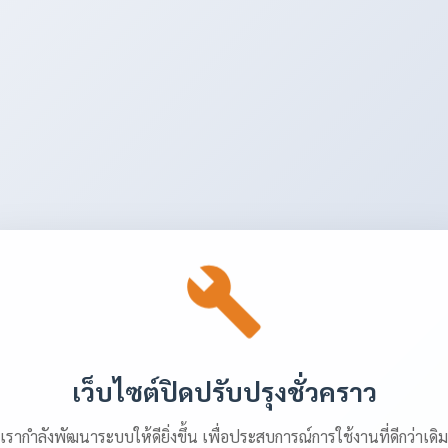
เว็บไซต์ปิดปรับปรุงชั่วคราว
เรากำลังพัฒนาระบบให้ดียิ่งขึ้น เพื่อประสบการณ์การใช้งานที่ดีกว่าเดิม